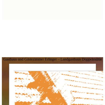
Gasthaus und Gästezimmer Erlinger – Landgasthaus Doppelmühle