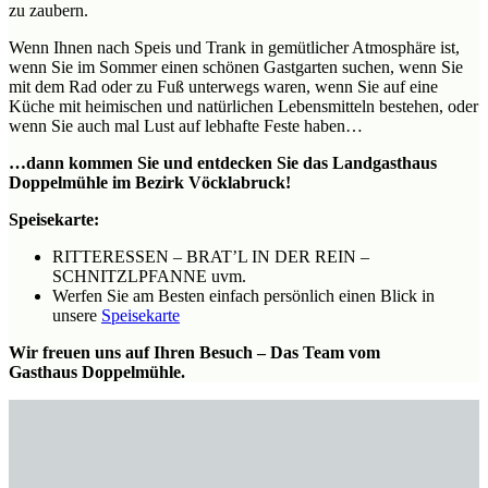
zu zaubern.
Wenn Ihnen nach Speis und Trank in gemütlicher Atmosphäre ist,
wenn Sie im Sommer einen schönen Gastgarten suchen, wenn Sie
mit dem Rad oder zu Fuß unterwegs waren, wenn Sie auf eine
Küche mit heimischen und natürlichen Lebensmitteln bestehen, oder
wenn Sie auch mal Lust auf lebhafte Feste haben…
…dann kommen Sie und entdecken Sie das Landgasthaus
Doppelmühle im Bezirk Vöcklabruck!
Speisekarte:
RITTERESSEN – BRAT’L IN DER REIN –
SCHNITZLPFANNE uvm.
Werfen Sie am Besten einfach persönlich einen Blick in
unsere
Speisekarte
Wir freuen uns auf Ihren Besuch – Das Team vom
Gasthaus Doppelmühle.
KLEINE GASTSTUBE
SAAL
GASTGARTEN
MÜHLENSTUBE