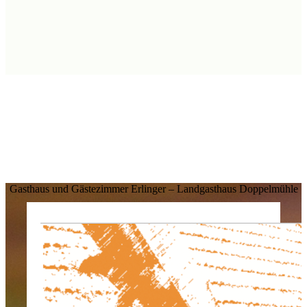
Gasthaus und Gästezimmer Erlinger – Landgasthaus Doppelmühle